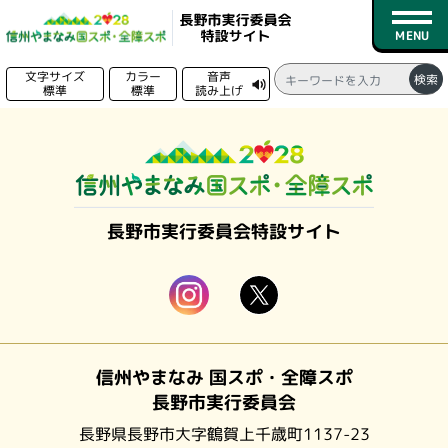
文字サイズ
カラー
音声
検索
標準
標準
読み上げ
る
トップページ
新着情報
長野市実行委員会特設サイト
競技日程
競技一覧
会場一覧
信州やまなみ 国スポ・全障スポ
募集情報
長野市実行委員会
実行委員会情報
長野県長野市大字鶴賀上千歳町1137-23