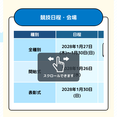
競技日程・会場
種別
日程
2028年1月27日
ビッ
全種別
(木)～1月30日(日)
目的
2028年1月26日
開始式
(水)
2028年1月30日
表彰式
(日)