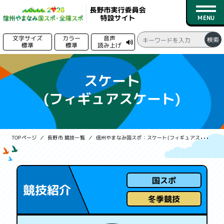
文字サイズ
カラー
音声
検索
標準
標準
読み上げ
る
トップページ
スケート
(フィギュアスケート)
新着情報
競技日程
TOPページ
長野市 競技一覧
信州やまなみ国スポ：スケート
(フィギュアスケート)
競技一覧
会場一覧
国スポ
競技紹介
募集情報
冬季競技
実行委員会情報