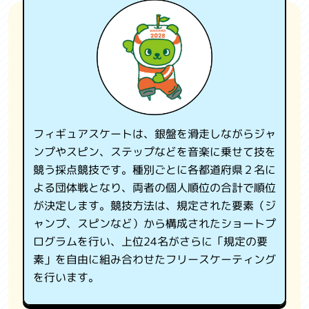
観光情報
国スポ・全障スポについて
よくある質問
お問い合わせ
フィギュアスケートは、銀盤を滑走しながらジャ
関係機関リンク集
ンプやスピン、ステップなどを音楽に乗せて技を
競う採点競技です。種別ごとに各都道府県２名に
利用規約
よる団体戦となり、両者の個人順位の合計で順位
が決定します。競技方法は、規定された要素（ジ
プライバシーポリシー
ャンプ、スピンなど）から構成されたショートプ
ログラムを行い、上位24名がさらに「規定の要
素」を自由に組み合わせたフリースケーティング
を行います。