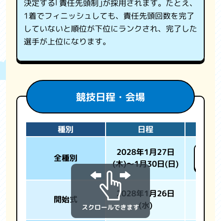
決定する｢責任先頭制｣が採用されます。たとえ、
1着でフィニッシュしても、責任先頭回数を完了
していないと順位が下位にランクされ、完了した
選手が上位になります。
競技日程・会場
種別
日程
2028年1月27日
エム
全種別
(木)～1月30日(日)
ピッ
2028年1月26日
開始式
(水)