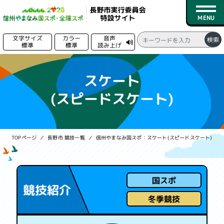
文字サイズ
カラー
音声
検索
標準
標準
読み上げ
る
トップページ
スケート
(スピードスケート)
新着情報
競技日程
TOPページ
長野市 競技一覧
信州やまなみ国スポ：スケート
(スピードスケート)
競技一覧
会場一覧
国スポ
競技紹介
募集情報
冬季競技
実行委員会情報