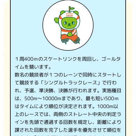
観光情報
国スポ・全障スポについて
よくある質問
お問い合わせ
１周400ｍのスケートリンクを周回し、ゴールタ
関係機関リンク集
イムを競います。
数名の競技者が１つのレーンで同時にスタートし
利用規約
て競技する「シングルトラックレース」で行わ
れ、予選、準決勝、決勝が行われます。実施種目
プライバシーポリシー
は、500m～10000mまであり、最も短い500ｍ
はタイムにより順位が決定されます。1000m以
上のレースでは、両側のストレート中央の判定ラ
インを先頭で通過する回数を規定し、距離により
課された回数を完了した選手を優先させて順位を