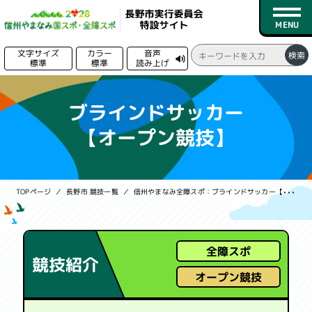
文字サイズ
カラー
音声
検索
標準
標準
読み上げ
る
トップページ
ブラインドサッカー
【オープン競技】
新着情報
競技日程
TOPページ
長野市 競技一覧
信州やまなみ全障スポ：ブラインドサッカー
【オープン競技】
競技一覧
会場一覧
全障スポ
競技紹介
募集情報
オープン競技
実行委員会情報