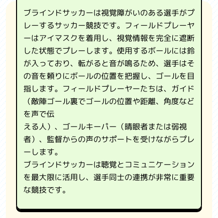
観光情報
ブラインドサッカーは視覚障がいのある選手がプ
レーするサッカー競技です。フィールドプレーヤ
国スポ・全障スポについて
ーはアイマスクを着用し、視覚情報を完全に遮断
した状態でプレーします。使用するボールには鈴
よくある質問
が入っており、転がると音が鳴るため、選手はそ
の音を頼りにボールの位置を把握し、ゴールを目
お問い合わせ
指します。フィールドプレーヤーたちは、ガイド
関係機関リンク集
（敵陣ゴール裏でゴールの位置や距離、角度など
を声で伝
利用規約
える人）、ゴールキーパー（晴眼者または弱視
者）、監督からの声のサポートを受けながらプレ
プライバシーポリシー
ーします。
ブラインドサッカーは聴覚とコミュニケーション
を最大限に活用し、選手同士の連携が非常に重要
な競技です。