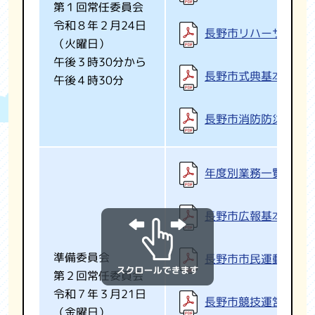
第１回常任委員会
令和８年２月24日
長野市リハーサル大
（火曜日）
午後３時30分から
長野市式典基本計画
午後４時30分
長野市消防防災・警
年度別業務一覧表の
長野市広報基本計画
準備委員会
長野市市民運動基本
第２回常任委員会
令和７年３月21日
長野市競技運営基本
（金曜日）