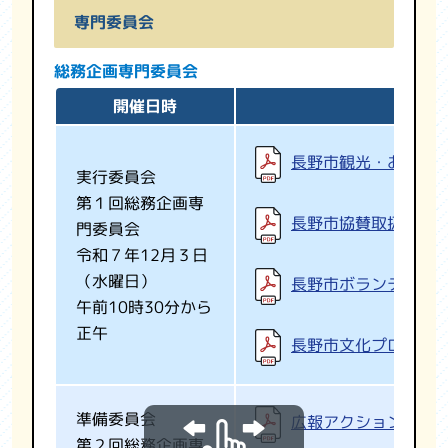
専門委員会
総務企画専門委員会
開催日時
長野市観光・おもて
実行委員会
第１回総務企画専
長野市協賛取扱要項
門委員会
令和７年12月３日
（水曜日）
長野市ボランティア
午前10時30分から
正午
長野市文化プログラ
準備委員会
広報アクションプラ
第２回総務企画専