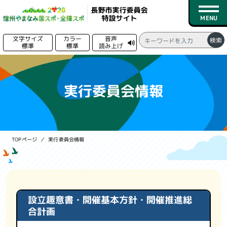
文字サイズ
カラー
音声
検索
標準
標準
読み上げ
る
トップページ
実行委員会情報
新着情報
競技日程
TOPページ
実行委員会情報
競技一覧
会場一覧
募集情報
設立趣意書・開催基本方針・開催推進総
合計画
実行委員会情報