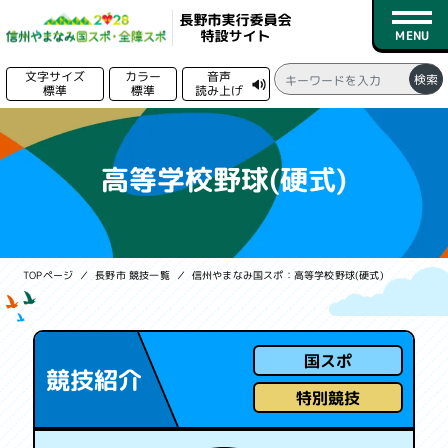
文字サイズ
カラー
音声
検索
標準
標準
読み上げ
る
トップページ
高等学校野球(硬式)
新着情報
競技日程
TOPページ
長野市 競技一覧
信州やまなみ国スポ：高等学校野球(硬式)
競技一覧
会場一覧
国スポ
競技紹介
募集情報
特別競技
実行委員会情報