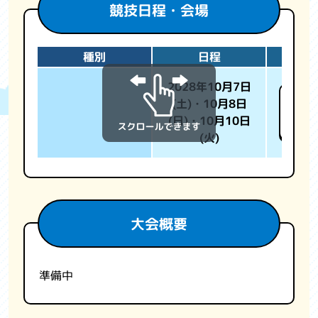
競技日程・会場
種別
日程
2028年10月7日
長野
(土)・10月8日
ム(
(日)・10月10日
場野球
(火)
大会概要
準備中