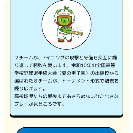
観光情報
国スポ・全障スポについて
よくある質問
お問い合わせ
２チームが、7イニングの攻撃と守備を交互に繰
関係機関リンク集
り返して勝敗を競います。令和10年の全国高等
学校野球選手権大会（夏の甲子園）の出場校から
利用規約
選ばれた８チームが、トーナメント形式で熱戦を
繰り広げます。
プライバシーポリシー
高校球児たちの最後まであきらめないひたむきな
プレーが見どころです。