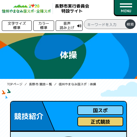
文字サイズ
カラー
音声
検索
標準
標準
読み上げ
る
トップページ
体操
新着情報
競技日程
TOPページ
長野市 競技一覧
信州やまなみ国スポ：体操
競技一覧
会場一覧
国スポ
競技紹介
募集情報
正式競技
実行委員会情報