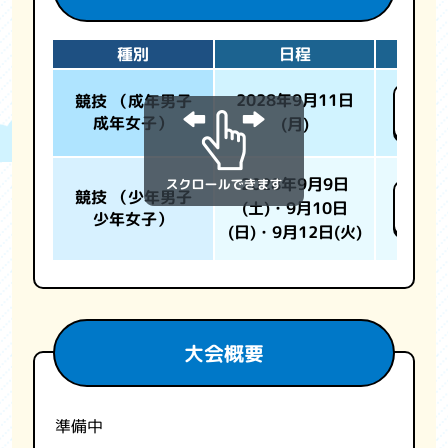
種別
日程
2028年9月11日
競技 （成年男子
ホワ
成年女子）
(月)
ポー
2028年9月9日
競技 （少年男子
ホワ
(土)・9月10日
少年女子）
ポー
(日)・9月12日(火)
大会概要
準備中