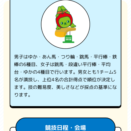
観光情報
国スポ・全障スポについて
よくある質問
お問い合わせ
男子はゆか・あん馬・つり輪・跳馬・平行棒・鉄
関係機関リンク集
棒の6種目、女子は跳馬・段違い平行棒・平均
台・ゆかの4種目で行います。男女とも1チーム5
利用規約
名が演技し、上位4名の合計得点で順位が決定し
ます。技の難易度、美しさなどが採点の基準にな
プライバシーポリシー
ります。
競技日程・会場