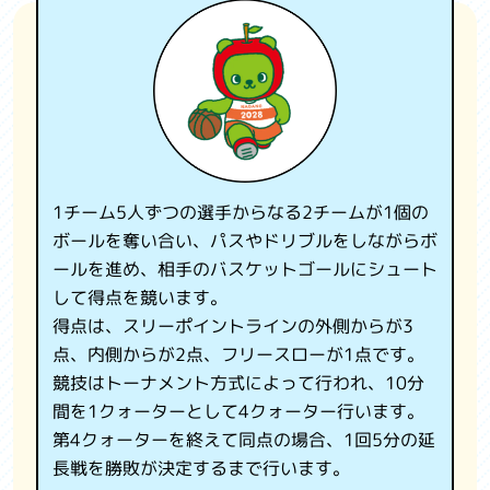
観光情報
国スポ・全障スポについて
よくある質問
お問い合わせ
1チーム5人ずつの選手からなる2チームが1個の
関係機関リンク集
ボールを奪い合い、パスやドリブルをしながらボ
ールを進め、相手のバスケットゴールにシュート
利用規約
して得点を競います。
得点は、スリーポイントラインの外側からが3
プライバシーポリシー
点、内側からが2点、フリースローが1点です。
競技はトーナメント方式によって行われ、10分
間を1クォーターとして4クォーター行います。
第4クォーターを終えて同点の場合、1回5分の延
長戦を勝敗が決定するまで行います。