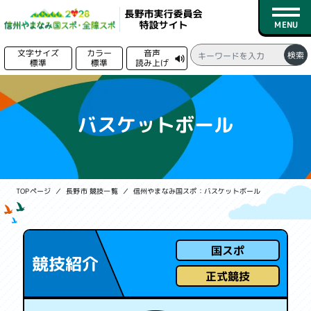
文字サイズ
カラー
音声
検索
標準
標準
読み上げ
る
トップページ
バスケットボール
新着情報
競技日程
TOPページ
長野市 競技一覧
信州やまなみ国スポ：バスケットボール
競技一覧
会場一覧
国スポ
競技紹介
募集情報
正式競技
実行委員会情報