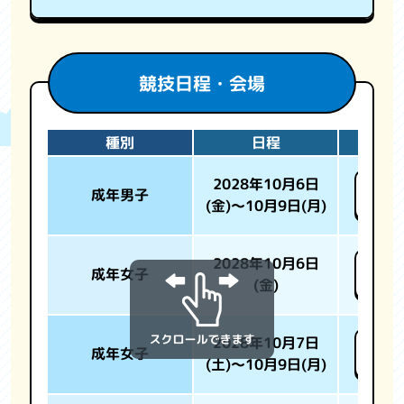
競技日程・会場
種別
日程
2028年10月6日
長野
成年男子
(金)～10月9日(月)
総合
2028年10月6日
南長
成年女子
(金)
場 
2028年10月7日
長野
成年女子
(土)～10月9日(月)
総合