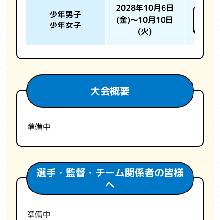
2028年10月6日
少年男子
ホワ
(金)～10月10日
少年女子
ポー
(火)
大会概要
準備中
選手・監督・チーム関係者の皆様
へ
準備中