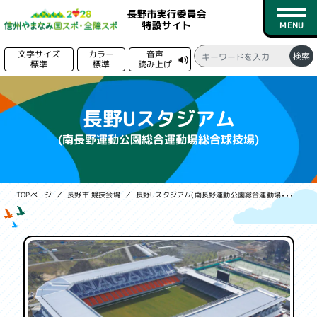
文字サイズ
カラー
音声
検索
標準
標準
読み上げ
る
トップページ
長野Uスタジアム
新着情報
(南長野運動公園総合運動場総合球技場)
競技日程
TOPページ
長野市 競技会場
長野Uスタジアム(南長野運動公園総合運動場総合球技場)
競技一覧
会場一覧
募集情報
実行委員会情報