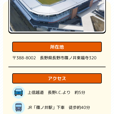
観光情報
国スポ・全障スポについて
よくある質問
お問い合わせ
所在地
関係機関リンク集
〒388-8002 長野県長野市篠ノ井東福寺320
利用規約
プライバシーポリシー
アクセス
上信越道 長野I.C.より 約5分
JR「篠ノ井駅」下車 徒歩約40分