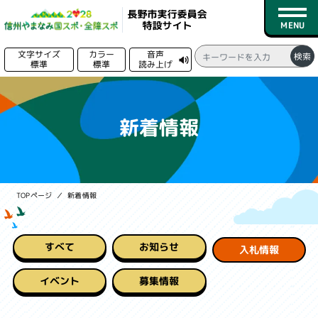
文字サイズ
カラー
音声
検索
標準
標準
読み上げ
る
トップページ
新着情報
新着情報
競技日程
TOPページ
新着情報
競技一覧
会場一覧
すべて
お知らせ
入札情報
募集情報
イベント
募集情報
実行委員会情報